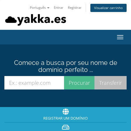
Português
Entrar
Registrar
Visualizar carrinho
Alter
nave
Comece a busca por seu nome de
domínio perfeito ...
REGISTRAR UM DOMÍNIO