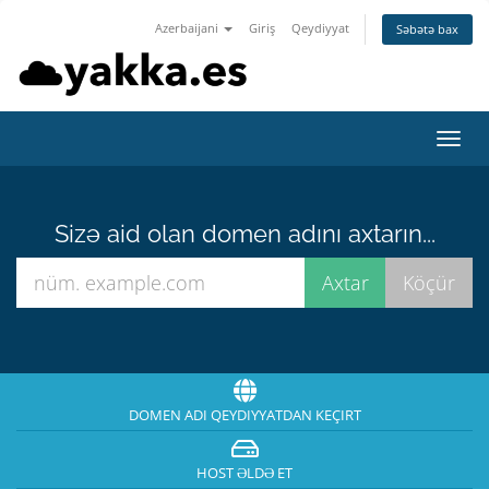
Azerbaijani
Giriş
Qeydiyyat
Səbətə bax
Naviq
keçid
Sizə aid olan domen adını axtarın...
DOMEN ADI QEYDIYYATDAN KEÇIRT
HOST ƏLDƏ ET