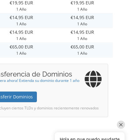
€19,95 EUR
€19,95 EUR
1 Año
1 Año
€14,95 EUR
€14,95 EUR
1 Año
1 Año
€14,95 EUR
€14,95 EUR
1 Año
1 Año
€65,00 EUR
€65,00 EUR
1 Año
1 Año
nsferencia de Dominios
iera ahora! Extienda su dominio durante 1 año
sferir Dominios
cluyen ciertos TLDs y dominios recientemente renovados
Hola en que puedo ayudarte