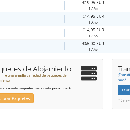
€19,95 EUR
1 Año
€14,95 EUR
1 Año
€14,95 EUR
1 Año
€65,00 EUR
1 Año
quetes de Alojamiento
Tra
¡Transf
 entre una amplia variedad de paquetes de
más*
miento
 diseñado paquetes para cada presupuesto
Tran
plorar Paquetes
* Se ex