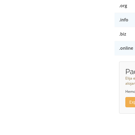
.org
.info
.biz
.online
Pa
Elija
aloja
Hemos
Ex