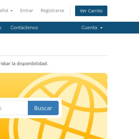
añol
Entrar
Registrarse
Ver Carrito
s
Contáctenos
Cuenta
bar la disponibilidad.
Buscar