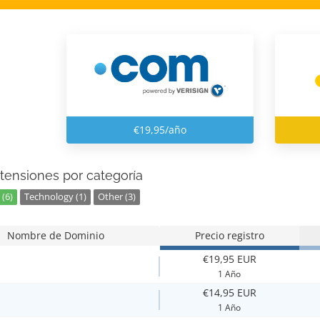
€19,95/año
tensiones por categoría
(6)
Technology (1)
Other (3)
Nombre de Dominio
Precio registro
€19,95 EUR
1 Año
€14,95 EUR
1 Año