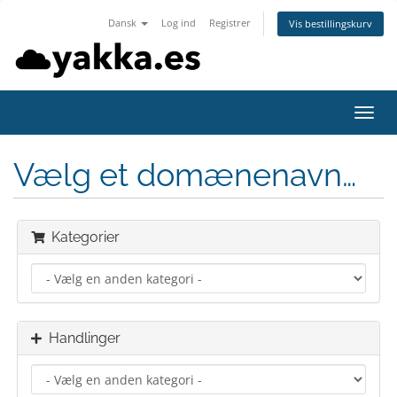
Dansk
Log ind
Registrer
Vis bestillingskurv
Skift
navig
Vælg et domænenavn…
Kategorier
Handlinger