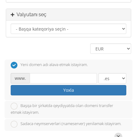
Valyutanı seç
Yeni domen adı əlavə etmək istəyirəm.
www.
Yoxla
Başqa bir şirkətdə qeydiyyatda olan domeni transfer
etmək istəyirəm.
Sadəcə neymserverləri (nameserver) yeniləmək istəyirəm.