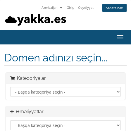
Azerbaijani
Giriş
Qeydiyyat
Səbətə bax
Naviq
keçid
Domen adınızı seçin...
Kateqoriyalar
Əməliyyatlar