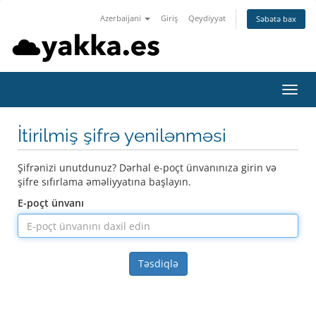
Azerbaijani
Giriş
Qeydiyyat
Səbətə bax
Naviq
keçid
İtirilmiş şifrə yenilənməsi
Şifrənizi unutdunuz? Dərhal e-poçt ünvanınıza girin və
şifre sıfırlama əməliyyatına başlayın.
E-poçt ünvanı
Təsdiqlə