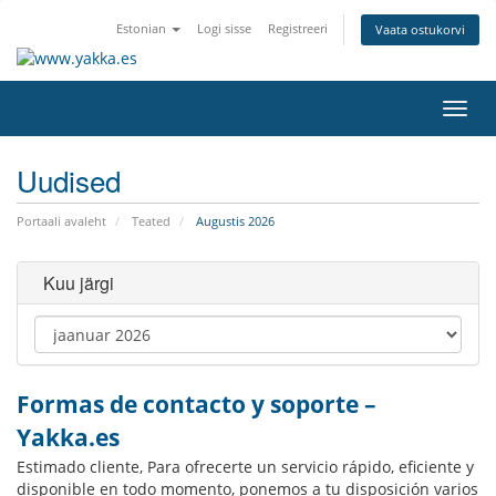
Estonian
Logi sisse
Registreeri
Vaata ostukorvi
Lülit
navig
Uudised
Portaali avaleht
Teated
Augustis 2026
Kuu järgi
Formas de contacto y soporte –
Yakka.es
Estimado cliente, Para ofrecerte un servicio rápido, eficiente y
disponible en todo momento, ponemos a tu disposición varios